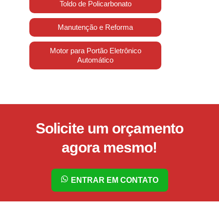
Toldo de Policarbonato
Manutenção e Reforma
Motor para Portão Eletrônico
Automático
Solicite um orçamento
agora mesmo!
ENTRAR EM CONTATO